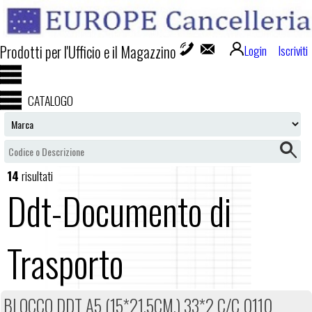
Prodotti per l'Ufficio e il Magazzino
Login
Iscriviti
CATALOGO
14
risultati
Ddt-Documento di
Trasporto
BLOCCO DDT A5 (15*21.5CM.) 33*2 C/C 0110