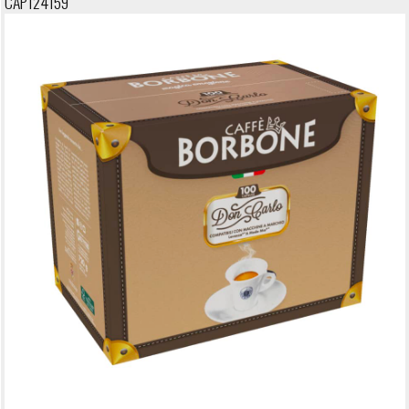
CAP124159