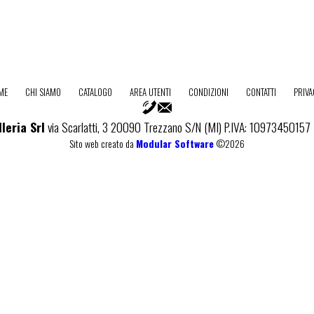
ME
CHI SIAMO
CATALOGO
AREA UTENTI
CONDIZIONI
CONTATTI
PRIV
leria Srl
via Scarlatti, 3 20090 Trezzano S/N (MI) P.IVA: 10973450157
Sito web creato da
Modular Software
©2026