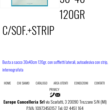
120GR
C/SOF.+STRIP
Busta a sacco 30x40cm 120gr. con soffietti laterali, autoadesiva con strip,
internografata
HOME
CHI SIAMO
CATALOGO
AREA UTENTI
CONDIZIONI
CONTATTI
PRIVACY
Europe Cancelleria Srl
via Scarlatti, 3 20090 Trezzano S/N (MI)
P.IVA: 10973450157 Tel: 02 4451 164