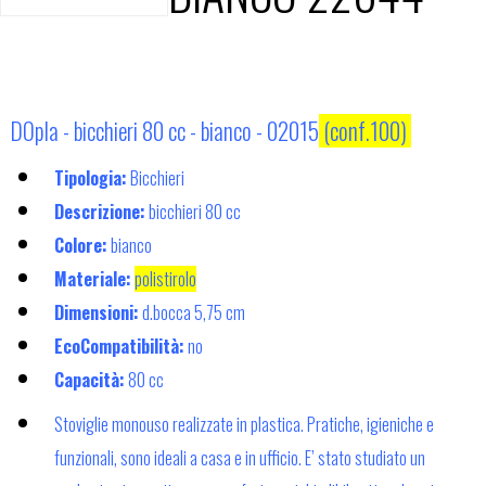
DOpla - bicchieri 80 cc - bianco - 02015
(conf.100)
Tipologia:
Bicchieri
Descrizione:
bicchieri 80 cc
Colore:
bianco
Materiale:
polistirolo
Dimensioni:
d.bocca 5,75 cm
EcoCompatibilità:
no
Capacità:
80 cc
Stoviglie monouso realizzate in plastica. Pratiche, igieniche e
funzionali, sono ideali a casa e in ufficio. E’ stato studiato un