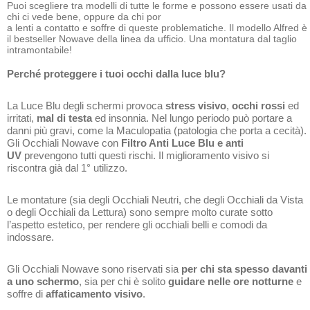
Puoi scegliere tra modelli di tutte le forme e possono essere usati da
chi ci vede bene, oppure da chi por
a lenti a contatto e soffre di queste problematiche. Il modello Alfred è
il bestseller Nowave della linea da ufficio. Una montatura dal taglio
intramontabile!
Perché proteggere i tuoi occhi dalla luce blu?
La Luce Blu degli schermi provoca
stress visivo
,
occhi rossi
ed
irritati,
mal di testa
ed insonnia. Nel lungo periodo può portare a
danni più gravi, come la Maculopatia (patologia che porta a cecità).
Gli Occhiali Nowave con
Filtro Anti Luce Blu e anti
UV
prevengono tutti questi rischi. Il miglioramento visivo si
riscontra già dal 1° utilizzo.
Le montature (sia degli Occhiali Neutri, che degli Occhiali da Vista
o degli Occhiali da Lettura) sono sempre molto curate sotto
l’aspetto estetico, per rendere gli occhiali belli e comodi da
indossare.
Gli Occhiali Nowave sono riservati sia
per chi sta spesso davanti
a uno schermo
, sia per chi è solito
guidare nelle ore notturne
e
soffre di
affaticamento visivo
.