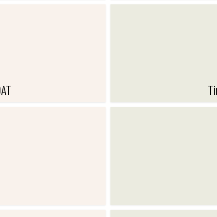
 POLINOMI
COLOP-
DAT
Ti
 TRODAT
TIMBR