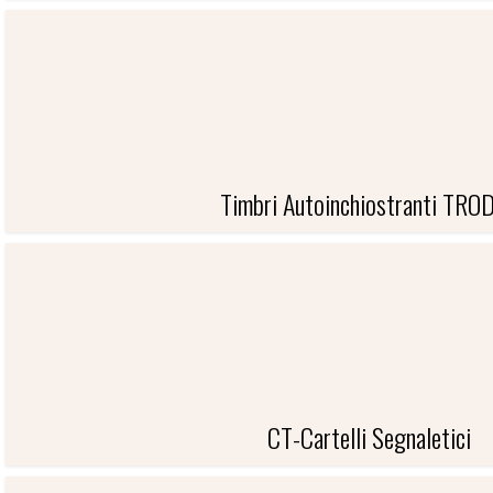
TRODAT-DATARI-NUMERATORI E
Timbri Autoinchiostranti TRO
TIMBRI AUTOINCHIOSTRANTI
CT-Cartelli Segnaletici