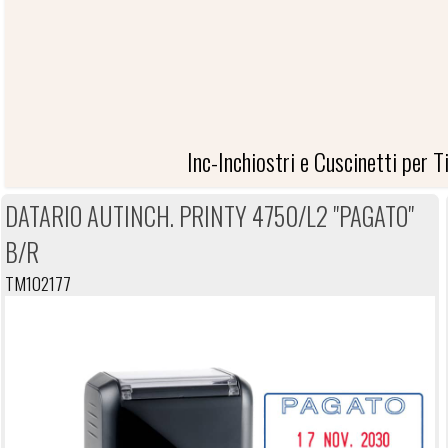
CT-CARTELLI SEGNALETI
Inc-Inchiostri e Cuscinetti per T
DATARIO AUTINCH. PRINTY 4750/L2 "PAGATO"
INC-INCHIOSTRI E CUSCINETTI P
B/R
TM102177