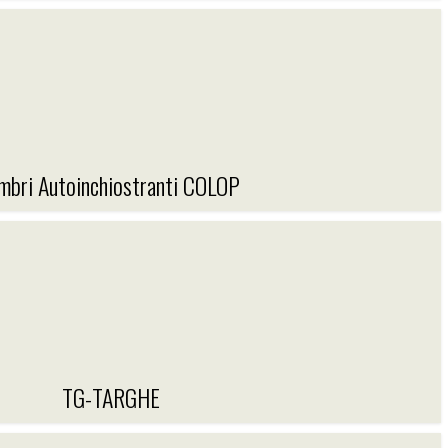
DATARI-NUMERATORI-POLINOMI
mbri Autoinchiostranti COLOP
I AUTOINCHIOSTRANTI COLOP
TG-TARGHE