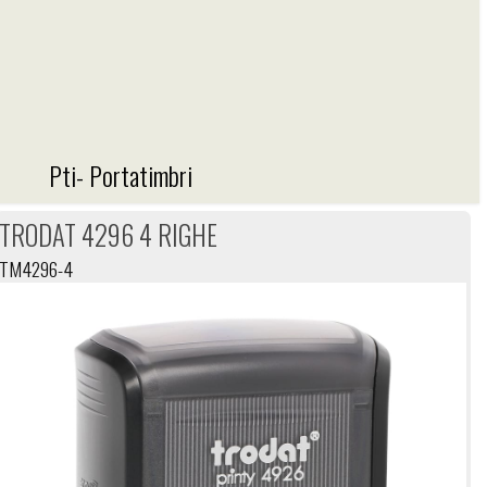
TG-TARGHE
Pti- Portatimbri
TRODAT 4296 4 RIGHE
PTI- PORTATIMBRI
TM4296-4