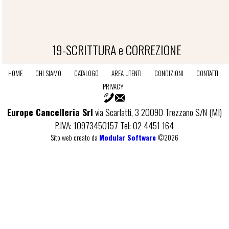
19-SCRITTURA e CORREZIONE
HOME
CHI SIAMO
CATALOGO
AREA UTENTI
CONDIZIONI
CONTATTI
PRIVACY
19-SCRITTURA E CORREZIONE
Europe Cancelleria Srl
via Scarlatti, 3 20090 Trezzano S/N (MI)
P.IVA: 10973450157 Tel: 02 4451 164
Sito web creato da
Modular Software
©2026