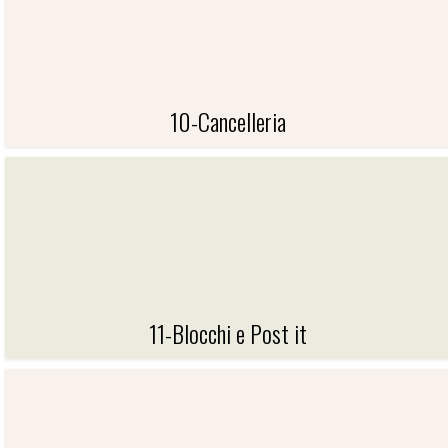
10-Cancelleria
10-CANCELLERIA
11-Blocchi e Post it
11-BLOCCHI E POST IT