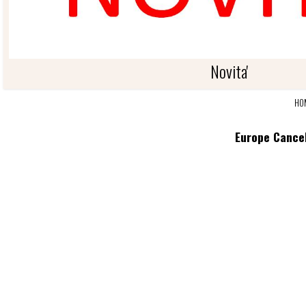
Novita'
HO
NOVITA'
Europe Cancel